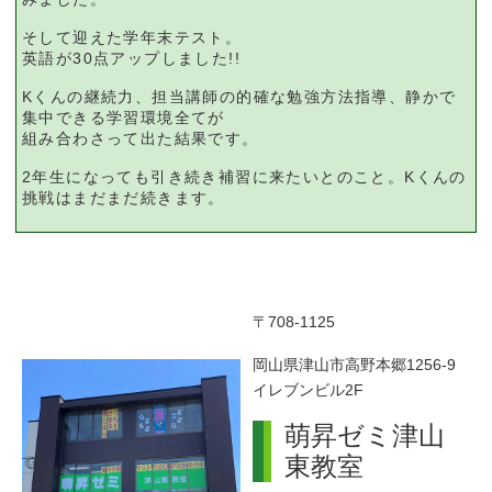
そして迎えた学年末テスト。
英語が30点アップしました!!
Kくんの継続力、担当講師の的確な勉強方法指導、静かで
集中できる学習環境全てが
組み合わさって出た結果です。
2年生になっても引き続き補習に来たいとのこと。Kくんの
挑戦はまだまだ続きます。
〒
708-1125
岡山県津山市高野本郷1256-9
イレブンビル2F
萌昇ゼミ津山
東教室