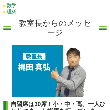
数学
理科
教室長からのメッセ
ージ
自習席は30席！小・中・高、一人ひ