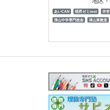
地区・
あいCAN
萌昇ゼミnext
井笠
津山中学専門校舎
津山東教室