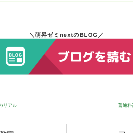
＼萌昇ゼミnextのBLOG／
のリアル
普通科