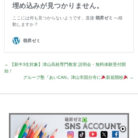
←
【新中3生対象】津山高校専門教室 説明会・無料体験受付開
始！
グループ塾『あいCAN』津山市国分寺に
新規開校
→