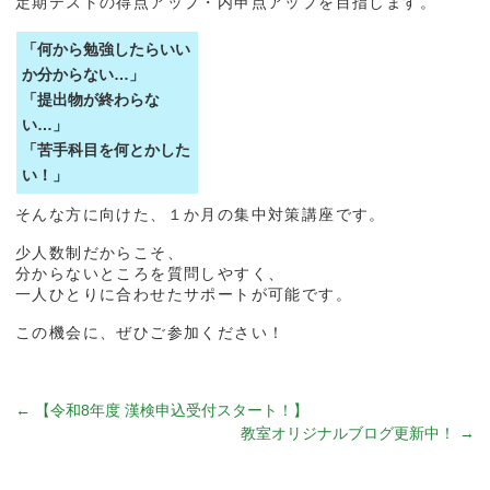
定期テストの得点アップ・内申点アップを目指します。
「何から勉強したらいい
か分からない…」
「提出物が終わらな
い…」
「苦手科目を何とかした
い！」
そんな方に向けた、１か月の集中対策講座です。
少人数制だからこそ、
分からないところを質問しやすく、
一人ひとりに合わせたサポートが可能です。
この機会に、ぜひご参加ください！
←
【令和8年度 漢検申込受付スタート！】
教室オリジナルブログ更新中！
→