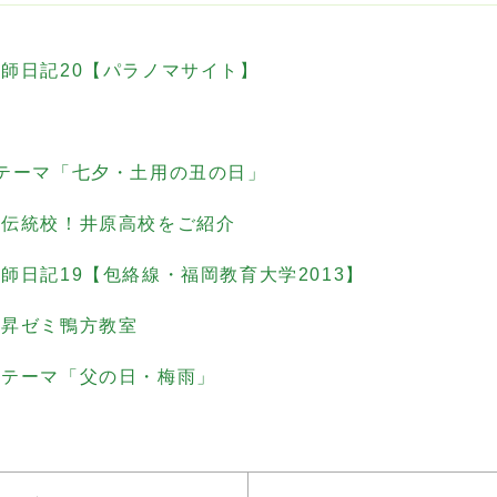
師日記20【パラノマサイト】
方
テーマ「七夕・土用の丑の日」
た伝統校！井原高校をご紹介
師日記19【包絡線・福岡教育大学2013】
萌昇ゼミ鴨方教室
！テーマ「父の日・梅雨」