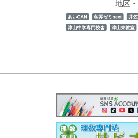
地区・
あいCAN
萌昇ゼミnext
井笠
津山中学専門校舎
津山東教室